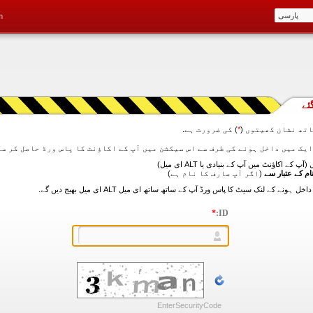
m
ئے
تھ نشان کھیتوں (
*
) کی ضرورت ہے.
آپ کے اکاؤنٹ میں آپ کے بنیادی یا ALT ای میل)
ام کے عتبار سے
(اگر آپ صارف کا نام ہے)
*
ID:
EnterSecurityCode