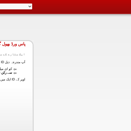
پاس ورڈ بھول گ
ایک ستارے کے سا
آپ مندرجہ ذیل ID ایک میں داخل ہونے کی طرف سے اس سیکشن میں آپ کے اکاؤنٹ کا پاس ورڈ حاصل کر سکتے ہیں:
کو ای میل (
سے رکن ن
اوپر کے ID ایک میں داخل ہونے کے لنک سیٹ کا پاس ورڈ آپ کے ساتھ ساتھ ای میل ALT ای میل بھیج دیں گے.