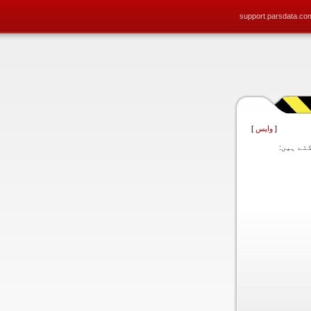
support.parsdata.co
[
واپس
]