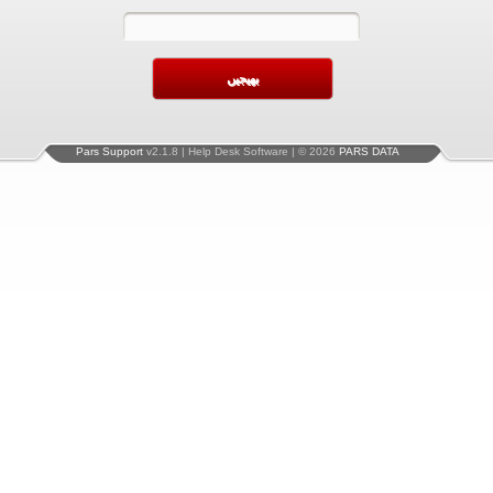
Pars Support
v2.1.8 | Help Desk Software | © 2026
PARS DATA