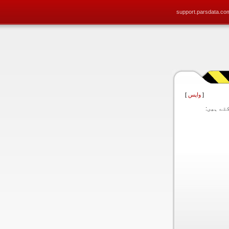
support.parsdata.co
[
واپس
]