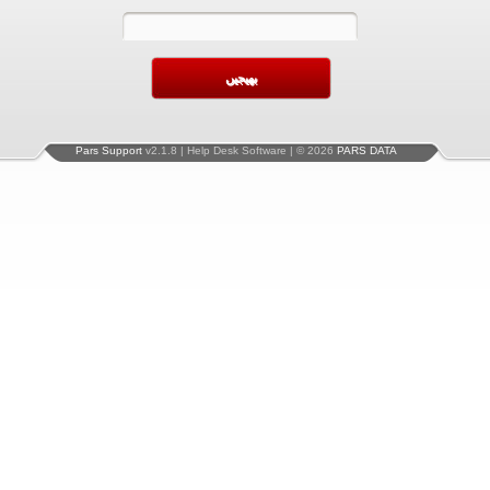
Pars Support
v2.1.8 | Help Desk Software | © 2026
PARS DATA