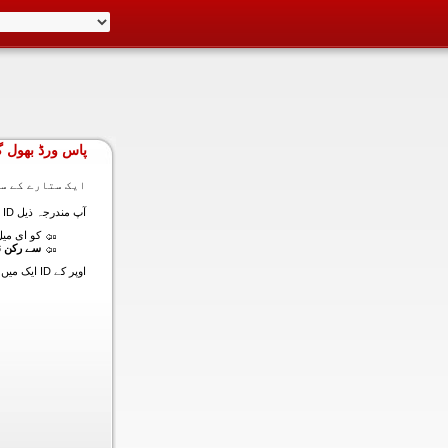
پاس ورڈ بھول گ
ایک ستارے کے سا
آپ مندرجہ ذیل ID ایک میں داخل ہونے کی طرف سے اس سیکشن میں آپ کے اکاؤنٹ کا پاس ورڈ حاصل کر سکتے ہیں:
کو ای میل (
سے رکن ن
اوپر کے ID ایک میں داخل ہونے کے لنک سیٹ کا پاس ورڈ آپ کے ساتھ ساتھ ای میل ALT ای میل بھیج دیں گے.