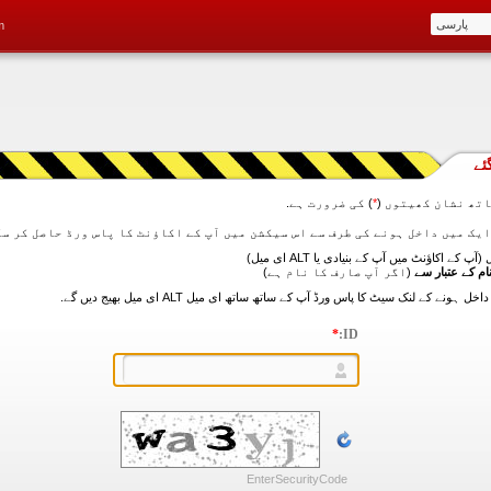
m
ئے
تھ نشان کھیتوں (
*
) کی ضرورت ہے.
آپ کے اکاؤنٹ میں آپ کے بنیادی یا ALT ای میل)
ام کے عتبار سے
(اگر آپ صارف کا نام ہے)
*
ID:
EnterSecurityCode