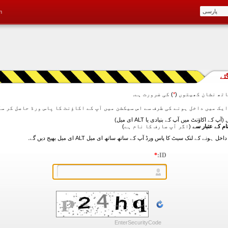
m
ئے
تھ نشان کھیتوں (
*
) کی ضرورت ہے.
آپ کے اکاؤنٹ میں آپ کے بنیادی یا ALT ای میل)
ام کے عتبار سے
(اگر آپ صارف کا نام ہے)
*
ID:
EnterSecurityCode