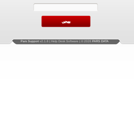
Pars Support
v2.1.8 | Help Desk Software | © 2026
PARS DATA