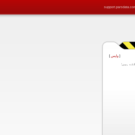
support.parsdata.co
[
واپس
]