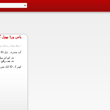
پاس ورڈ بھول گ
ایک ستارے کے سا
آپ مندرجہ ذیل ID ایک میں داخل ہونے کی طرف سے اس سیکشن میں آپ کے اکاؤنٹ کا پاس ورڈ حاصل کر سکتے ہیں:
کو ای میل (
سے رکن ن
اوپر کے ID ایک میں داخل ہونے کے لنک سیٹ کا پاس ورڈ آپ کے ساتھ ساتھ ای میل ALT ای میل بھیج دیں گے.