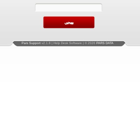
Pars Support
v2.1.8 | Help Desk Software | © 2026
PARS DATA