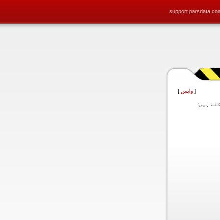
support.parsdata.co
[
واپس
]