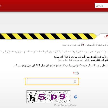
m
ئے
تھ نشان کھیتوں (
*
) کی ضرورت ہے.
آپ کے اکاؤنٹ میں آپ کے بنیادی یا ALT ای میل)
ام کے عتبار سے
(اگر آپ صارف کا نام ہے)
*
ID:
EnterSecurityCode