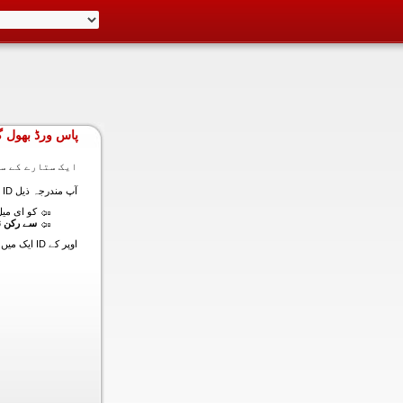
پاس ورڈ بھول گ
ایک ستارے کے سا
آپ مندرجہ ذیل ID ایک میں داخل ہونے کی طرف سے اس سیکشن میں آپ کے اکاؤنٹ کا پاس ورڈ حاصل کر سکتے ہیں:
کو ای میل (
سے رکن ن
اوپر کے ID ایک میں داخل ہونے کے لنک سیٹ کا پاس ورڈ آپ کے ساتھ ساتھ ای میل ALT ای میل بھیج دیں گے.