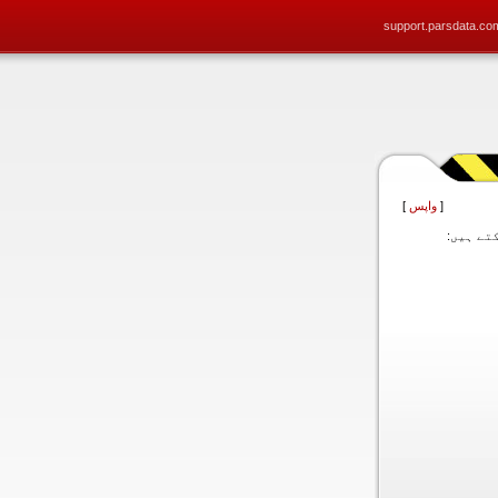
support.parsdata.co
[
واپس
]