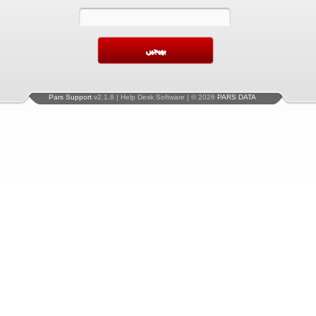
Pars Support
v2.1.8 | Help Desk Software | © 2026
PARS DATA