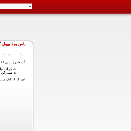
پاس ورڈ بھول گ
ایک ستارے کے سا
آپ مندرجہ ذیل ID ایک میں داخل ہونے کی طرف سے اس سیکشن میں آپ کے اکاؤنٹ کا پاس ورڈ حاصل کر سکتے ہیں:
کو ای میل (
سے رکن ن
اوپر کے ID ایک میں داخل ہونے کے لنک سیٹ کا پاس ورڈ آپ کے ساتھ ساتھ ای میل ALT ای میل بھیج دیں گے.