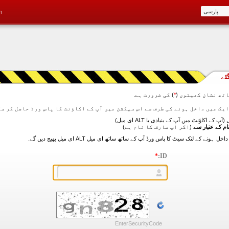
m
ئے
تھ نشان کھیتوں (
*
) کی ضرورت ہے.
آپ کے اکاؤنٹ میں آپ کے بنیادی یا ALT ای میل)
ام کے عتبار سے
(اگر آپ صارف کا نام ہے)
*
ID:
EnterSecurityCode