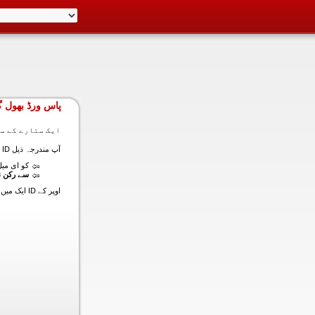
پاس ورڈ بھول گ
ایک ستارے کے سا
آپ مندرجہ ذیل ID ایک میں داخل ہونے کی طرف سے اس سیکشن میں آپ کے اکاؤنٹ کا پاس ورڈ حاصل کر سکتے ہیں:
کو ای میل (
سے رکن ن
اوپر کے ID ایک میں داخل ہونے کے لنک سیٹ کا پاس ورڈ آپ کے ساتھ ساتھ ای میل ALT ای میل بھیج دیں گے.