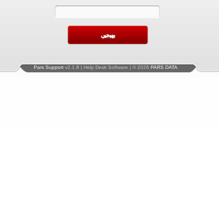
Pars Support
v2.1.8 | Help Desk Software | © 2026
PARS DATA