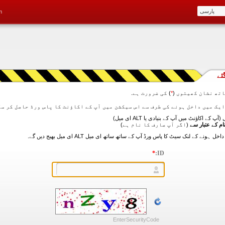
m
ئے
تھ نشان کھیتوں (
*
) کی ضرورت ہے.
آپ کے اکاؤنٹ میں آپ کے بنیادی یا ALT ای میل)
ام کے عتبار سے
(اگر آپ صارف کا نام ہے)
*
ID:
EnterSecurityCode