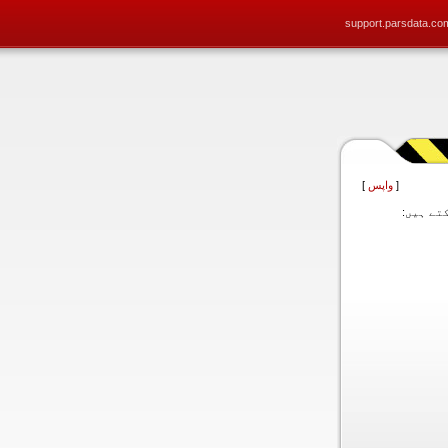
support.parsdata.co
[
واپس
]