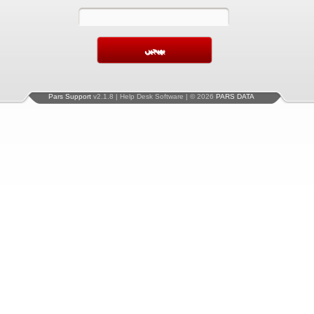
Pars Support
v2.1.8 | Help Desk Software | © 2026
PARS DATA