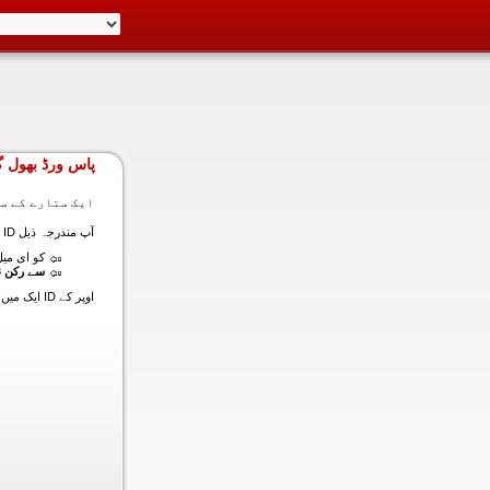
پاس ورڈ بھول گ
ایک ستارے کے سا
آپ مندرجہ ذیل ID ایک میں داخل ہونے کی طرف سے اس سیکشن میں آپ کے اکاؤنٹ کا پاس ورڈ حاصل کر سکتے ہیں:
کو ای میل (
سے رکن ن
اوپر کے ID ایک میں داخل ہونے کے لنک سیٹ کا پاس ورڈ آپ کے ساتھ ساتھ ای میل ALT ای میل بھیج دیں گے.