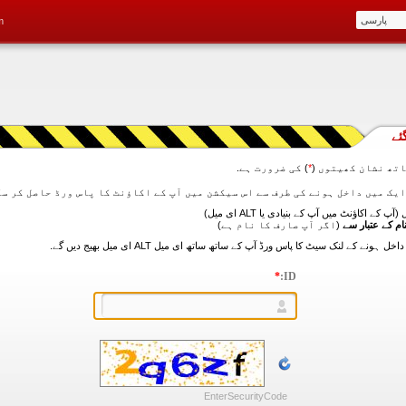
m
ئے
تھ نشان کھیتوں (
*
) کی ضرورت ہے.
آپ کے اکاؤنٹ میں آپ کے بنیادی یا ALT ای میل)
ام کے عتبار سے
(اگر آپ صارف کا نام ہے)
*
ID:
EnterSecurityCode