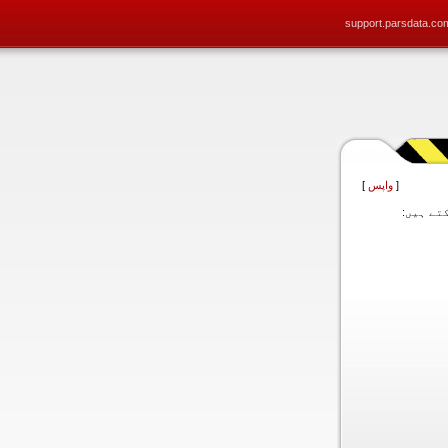
support.parsdata.co
[
واپس
]