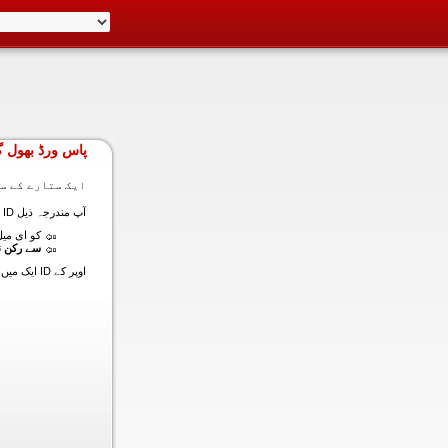
پاس ورڈ بھول گ
ایک ستارے کے سا
آپ مندرجہ ذیل ID ایک میں داخل ہونے کی طرف سے اس سیکشن میں آپ کے اکاؤنٹ کا پاس ورڈ حاصل کر سکتے ہیں:
کو ای میل (
سے رکن ن
اوپر کے ID ایک میں داخل ہونے کے لنک سیٹ کا پاس ورڈ آپ کے ساتھ ساتھ ای میل ALT ای میل بھیج دیں گے.