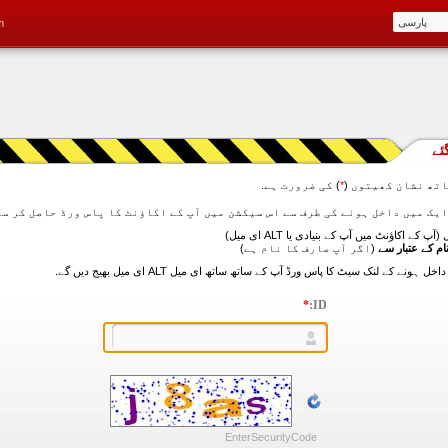
m
ئے
تھ نشان کھیتوں (
*
) کی ضرورت ہے.
آپ کے اکاؤنٹ میں آپ کے بنیادی یا ALT ای میل)
ام کے عتبار سے
(اگر آپ صارف کا نام ہے)
*
ID:
EnterSecurityCode