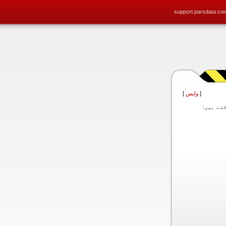
support.parsdata.co
[
واپس
]