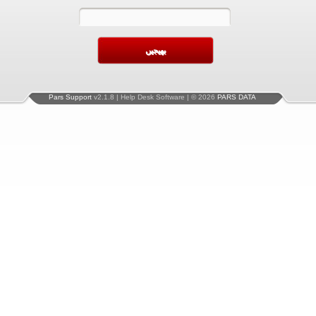
Pars Support
v2.1.8 | Help Desk Software | © 2026
PARS DATA