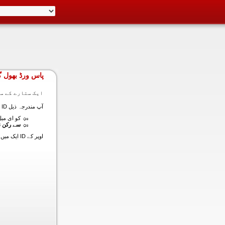
پاس ورڈ بھول گ
ایک ستارے کے سا
آپ مندرجہ ذیل ID ایک میں داخل ہونے کی طرف سے اس سیکشن میں آپ کے اکاؤنٹ کا پاس ورڈ حاصل کر سکتے ہیں:
کو ای میل (
سے رکن ن
اوپر کے ID ایک میں داخل ہونے کے لنک سیٹ کا پاس ورڈ آپ کے ساتھ ساتھ ای میل ALT ای میل بھیج دیں گے.