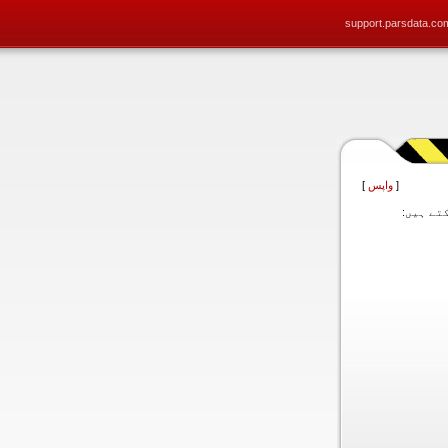
support.parsdata.co
[
واپس
]