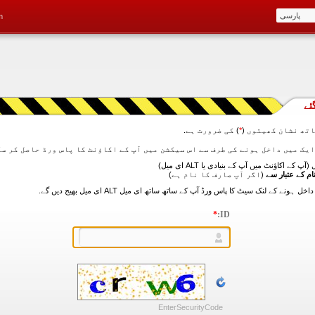
m
ئے
تھ نشان کھیتوں (
*
) کی ضرورت ہے.
آپ کے اکاؤنٹ میں آپ کے بنیادی یا ALT ای میل)
ام کے عتبار سے
(اگر آپ صارف کا نام ہے)
*
ID:
EnterSecurityCode