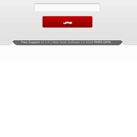
Pars Support
v2.1.8 | Help Desk Software | © 2026
PARS DATA