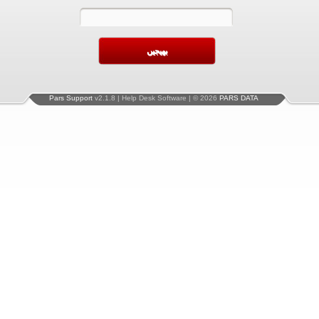
Pars Support
v2.1.8 | Help Desk Software | © 2026
PARS DATA