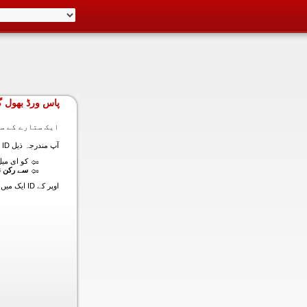
پاس ورڈ بھول گ
ایک ستارے کے سا
آپ مندرجہ ذیل ID ایک میں داخل ہونے کی طرف سے اس سیکشن میں آپ کے اکاؤنٹ کا پاس ورڈ حاصل کر سکتے ہیں:
کو ای میل (
سے رکن ن
اوپر کے ID ایک میں داخل ہونے کے لنک سیٹ کا پاس ورڈ آپ کے ساتھ ساتھ ای میل ALT ای میل بھیج دیں گے.