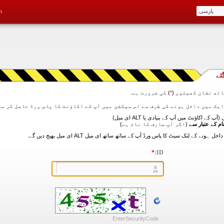
m
ئے
تھ نشان کھیتوں (
*
) کی ضرورت ہے.
آپ کے اکاؤنٹ میں آپ کے بنیادی یا ALT ای میل)
ام کے عتبار سے
(اگر آپ صارف کا نام ہے)
*
ID:
EnterSecurityCode