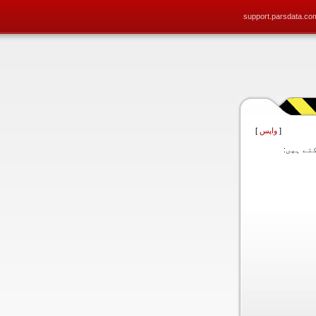
support.parsdata.co
[
واپس
]