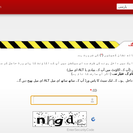
m
ئے
تھ نشان کھیتوں (
*
) کی ضرورت ہے.
آپ کے اکاؤنٹ میں آپ کے بنیادی یا ALT ای میل)
ام کے عتبار سے
(اگر آپ صارف کا نام ہے)
*
ID:
EnterSecurityCode