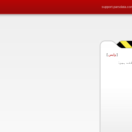
support.parsdata.co
[
واپس
]