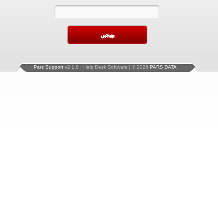
Pars Support
v2.1.8 | Help Desk Software | © 2026
PARS DATA