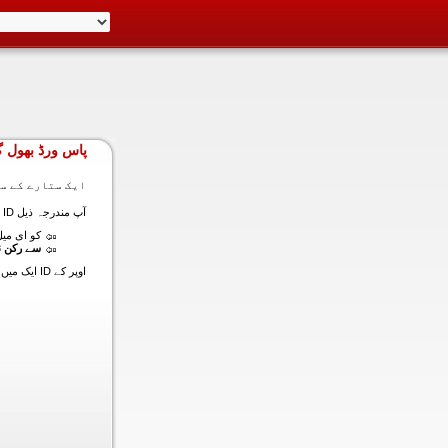
پاس ورڈ بھول گ
ایک ستارے کے سا
آپ مندرجہ ذیل ID ایک میں داخل ہونے کی طرف سے اس سیکشن میں آپ کے اکاؤنٹ کا پاس ورڈ حاصل کر سکتے ہیں:
کو ای میل (
سے رکن ن
اوپر کے ID ایک میں داخل ہونے کے لنک سیٹ کا پاس ورڈ آپ کے ساتھ ساتھ ای میل ALT ای میل بھیج دیں گے.