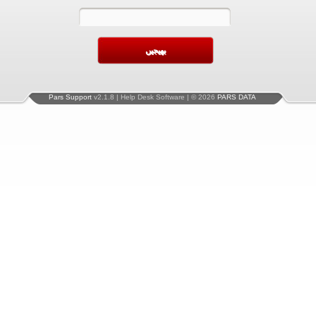
Pars Support
v2.1.8 | Help Desk Software | © 2026
PARS DATA