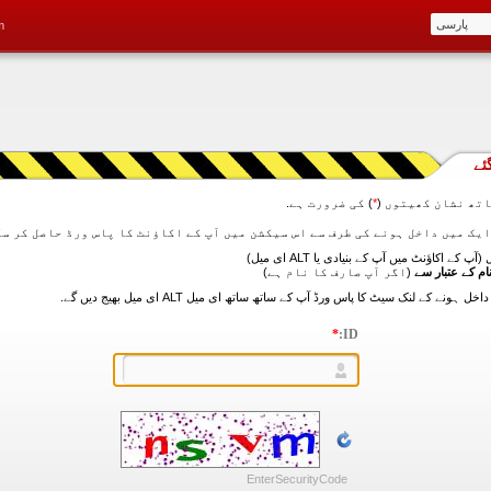
m
ئے
تھ نشان کھیتوں (
*
) کی ضرورت ہے.
آپ کے اکاؤنٹ میں آپ کے بنیادی یا ALT ای میل)
ام کے عتبار سے
(اگر آپ صارف کا نام ہے)
*
ID:
EnterSecurityCode