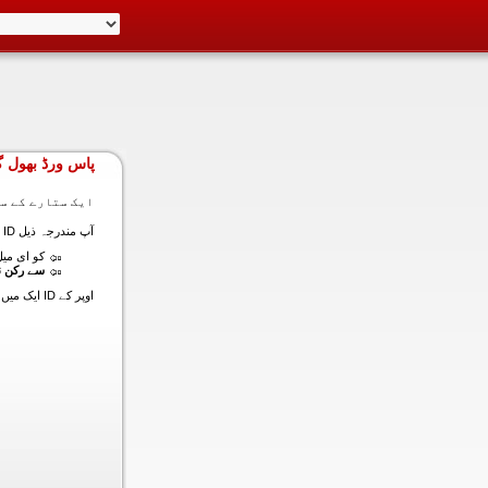
پاس ورڈ بھول گ
ایک ستارے کے سا
آپ مندرجہ ذیل ID ایک میں داخل ہونے کی طرف سے اس سیکشن میں آپ کے اکاؤنٹ کا پاس ورڈ حاصل کر سکتے ہیں:
کو ای میل (
سے رکن ن
اوپر کے ID ایک میں داخل ہونے کے لنک سیٹ کا پاس ورڈ آپ کے ساتھ ساتھ ای میل ALT ای میل بھیج دیں گے.