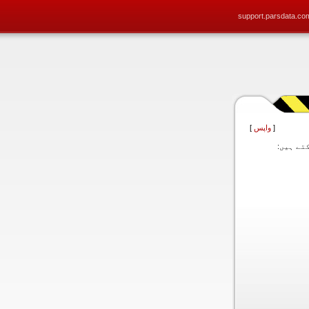
support.parsdata.co
[
واپس
]