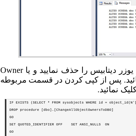
در صورتی که با کد مرحله ابتدایی نتوانستید یوزر دیتابیس را حذف نمایید و یا Owner
نمائید. پس از کپی کردن در قسمت مربوطه
کلیک نمائید
IF EXISTS (SELECT * FROM sysobjects WHERE id = object_id(N'[
DROP procedure [dbo].[ChangeAllObjectOwnersToDBO]

GO

SET QUOTED_IDENTIFIER OFF    SET ANSI_NULLS  ON

GO
