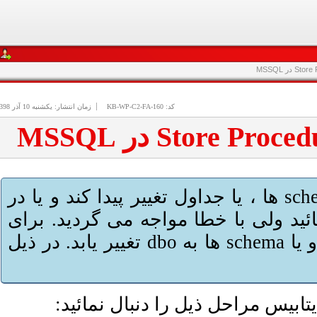
آذر 1398
10
یکشنبه
زمان انتشار:
KB-WP-C2-FA-160
کد:
گاها نیاز می شود Owner یک و یا کلیه schema ها ، یا جداول تغییر پیدا کند و یا در
نظر دارید User  با خطا مواجه می گردید. برای
این منظور می بایست owner کلیه جداول و یا schema ها به dbo تغییر یابد. در ذیل