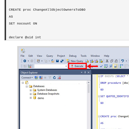
CREATE proc ChangeAllObjectOwnersToDBO

AS

SET nocount ON

declare @uid int

declare @objName varchar(50)

declare @userName varchar(50)

declare @currObjName varchar(50)

declare @outStr varchar(256)

SET @uid = user_id('dbo')

declare chObjOwnerCur cursor static

FOR

SELECT user_name(uid) AS 'username', [name] AS 'name' FROM s
open chObjOwnerCur

IF @@cursor_rows = 0

begin
