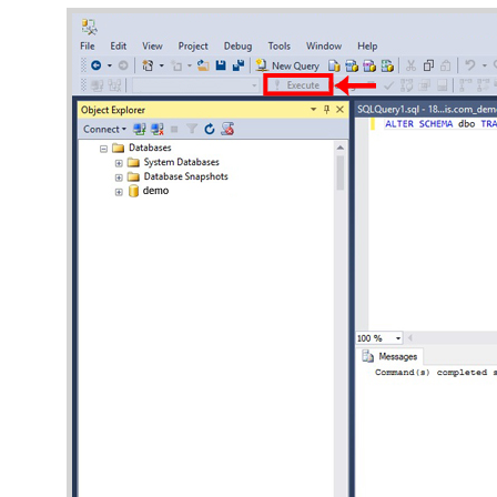
close chObjOwnerCur

deallocate chObjOwnerCur

SET nocount off

RETURN 0

GO

SET QUOTED_IDENTIFIER OFF    SET ANSI_NULLS  ON
