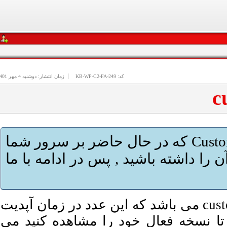
کد:
KB-WP-C2-FA-249
زمان انتشار:
دوشنبه
4
مهر 1401
شاید قصد داشته باشید از نسخه CustomBuild که در حال حاضر بر سرور شما
را داشته باشید , پس در ادامه با ما
در حال حاضر جدید ترین نسخه customBuild 2.0 می باشد که این عدد در زمان آپدیت
 تا نسخه فعال خود را مشاهده کنید می