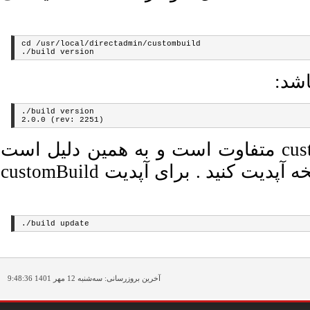
cd /usr/local/directadmin/custombuild

اشد:
./build version

2.0.0 (rev: 2251)
عملکرد ها بین نسخه های مختلف customBuild متفاوت است و به همین دلیل است
که توصیه می شود همیشه آنرا به آخرین نسخه آپدیت کنید . برای آپدیت customBuild
آخرین بروزرسانی:
سه‌شنبه
12
مهر 1401 9:48:36