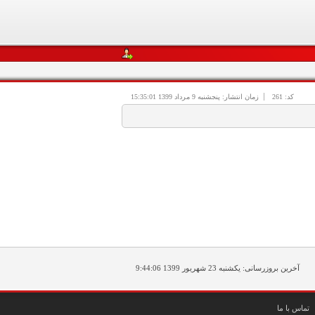
کد:
261
زمان انتشار:
پنجشنبه
9
مرداد 1399 15:35:01
آخرین بروزرسانی:
یکشنبه
23
شهریور 1399 9:44:06
تماس با ما