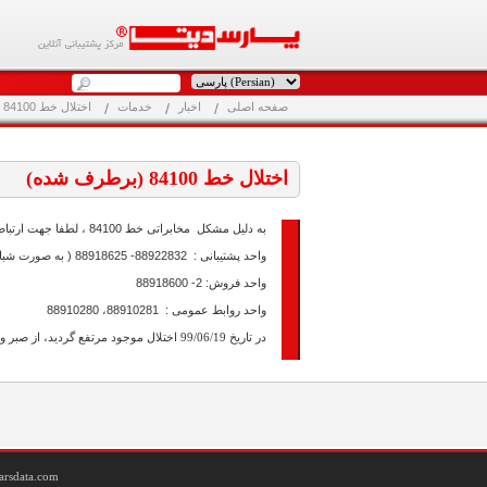
صفحه اصلی
اخبار
خدمات
اختلال خط 84100 (برطرف شده)
اختلال خط 84100 (برطرف شده)
به دلیل مشکل مخابراتی خط 84100 ، لطفا جهت ارتباط تلفنی با شرکت با شماره های زیر تماس بگیرید:
واحد پشتیبانی : 88922832- 88918625 ( به صورت شبانه روزی)
واحد فروش: 2- 88918600
واحد روابط عمومی : 88910281، 88910280
در تاریخ 99/06/19 اختلال موجود مرتفع گردید، از صبر و شکیبایی شما متشکریم.
arsdata.com