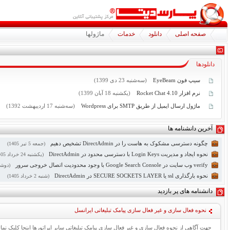
صفحه اصلی
دانلود
خدمات
ماژولها
دانلودها
سیپ فون EyeBeam
(سه‌شنبه
23
دی 1399)
نرم افزار Rocket Chat 4.10
(یکشنبه
18
آبان 1399)
ماژول ارسال ایمیل از طریق SMTP برای Wordpress
(سه‌شنبه
17
اردیبهشت 1392)
آخرین دانشنامه ها
چگونه دسترسی مشکوک به هاست را در DirectAdmin تشخیص دهیم
(جمعه
5
تیر 1405)
نحوه ایجاد و مدیریت Login Keys با دسترسی محدود در DirectAdmin
(یکشنبه
24
خرداد 1405)
verify وب سایت در Google Search Console با وجود محدودیت اتصال خروجی سرور
(دوشن
نحوه بارگذاری ssl یا SECURE SOCKETS LAYER در DirectAdmin
(شنبه
2
خرداد 1405)
دانشنامه های پر بازدید
نحوه فعال سازی و غیر فعال سازی پیامک تبلیغاتی ایرانسل