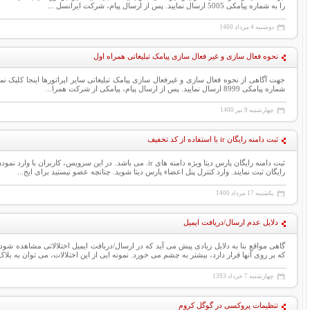
را به شماره پیامکی 5005 ارسال نمایید. پس از ارسال پیام، شرکت ایرانسل ...
دوشنبه
4
مرداد 1400
نحوه فعال سازی و غیر فعال سازی پیامک تبلیغاتی همراه اول
شماره پیامکی 8999 ارسال نمایید. پس از ارسال پیام، پیامکی از شرکت همرا...
چهارشنبه
9
تیر 1400
ثبت دامنه رایگان ir با استفاده از کد تخفیف
رایگان ثبت نمایند. وارد كنترل پنل اعضاء پارس ديتا شويد. چنانچه عضو نیستید برای ایج...
یکشنبه
17
مرداد 1400
دلایل عدم ارسال/دریافت ایمیل
گاهی مواقع بنا به دلایل زیادی پیش می آید که در ارسال/دریافت ایمیل اختلالاتی مشاهده شود.
که بر روی آنها قرار دارد، بیشتر به چشم می خورد. نمونه ایی از این اختلالات، می توان به بلاک 
چهارشنبه
7
خرداد 1393
تنظیمات پروکسی در گوگل کروم