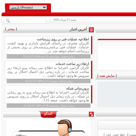
شنبه
17
مرداد 1405
آخرین اخبار
[
بیشتر
]
اطلاعیه عملیات فنی بر روی زیرساخت
کاربران محترم، در راستای افزایش پایداری و بهبود کیفیت
خدمات، عملیات فنی برنامه‌ریزی‌شده‌ای بر روی بخشی از
زیرساخت انجام خواهد شد. در ...
زمان انتشار:
چهارشنبه
10
دی 1404 10:52:35
ارتقاء زیر ساخت خدمات
کابران گرامی, احتراما به اطلاع می رساند پیرو ارتقاء زیر
ساخت خدمات ، در بازه زمانی ذیل احتمال اختلال بر روی
[
نمایش همه
]
سرویس ها وجود خواهد داشت. ...
زمان انتشار:
دوشنبه
1
دی 1404 10:52:35
بروزرسانی شبکه
کابران گرامی, احتراما به اطلاع می رساند پیرو به روز رسانی
در شبکه ، در بازه زمانی ذیل احتمال اختلال بر روی سرویس
ها وجود خواهد داشت. جمعه 21 آ...
زمان انتشار:
سه‌شنبه
18
آذر 1404 10:48:18
گفتگو
جهت آگاهی از نحوه فعال سازی و غیر فعال سازی پیامک تبلیغاتی سایر اپراتورها اینجا کلیک نمائید. نحوه فعال سازی پیامک تبلیغاتی ایرانسل : برای ثبت درخواست دریافت پیامک تبلیغاتی، شما می بایست از خط خود، عدد 1