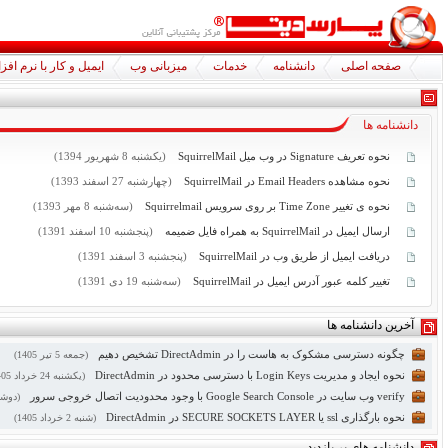
صفحه اصلی
دانشنامه
خدمات
میزبانی وب
ایمیل و کار با نرم اف
دانشنامه ها
نحوه تعریف Signature در وب میل SquirrelMail
(یکشنبه
8
شهریور 1394)
نحوه مشاهده Email Headers در SquirrelMail
(چهارشنبه
27
اسفند 1393)
نحوه ی تغییر Time Zone بر روی سرویس Squirrelmail
(سه‌شنبه
8
مهر 1393)
ارسال ایمیل در SquirrelMail به همراه فایل ضمیمه
(پنجشنبه
10
اسفند 1391)
دریافت ایمیل از طریق وب در SquirrelMail
(پنجشنبه
3
اسفند 1391)
تغییر کلمه عبور آدرس ایمیل در SquirrelMail
(سه‌شنبه
19
دی 1391)
آخرین دانشنامه ها
چگونه دسترسی مشکوک به هاست را در DirectAdmin تشخیص دهیم
(جمعه
5
تیر 1405)
نحوه ایجاد و مدیریت Login Keys با دسترسی محدود در DirectAdmin
(یکشنبه
24
خرداد 1405)
verify وب سایت در Google Search Console با وجود محدودیت اتصال خروجی سرور
(دوشن
نحوه بارگذاری ssl یا SECURE SOCKETS LAYER در DirectAdmin
(شنبه
2
خرداد 1405)
دانشنامه های پر بازدید