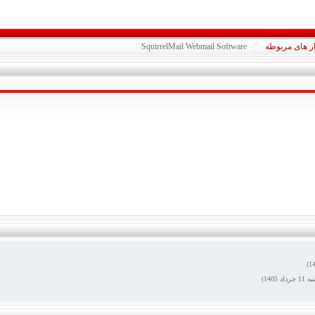
زار های مربوطه
SquirrelMail Webmail Software
به
11
خرداد 1405)