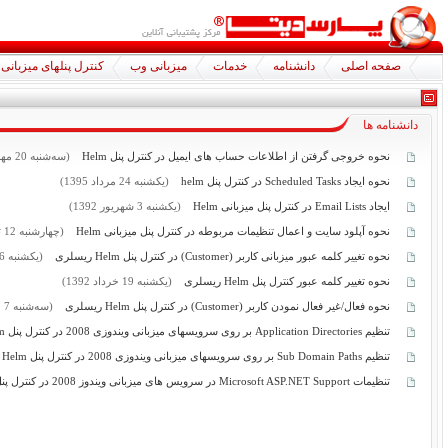
صفحه اصلی
دانشنامه
خدمات
میزبانی وب
کنترل پنلهای میزبانی
دانشنامه ها
نحوه خروجی گرفتن از اطلاعات حساب های ایمیل در کنترل پنل Helm
(سه‌شنبه
20
مهر 95
نحوه ایجاد Scheduled Tasks در کنترل پنل helm
(یکشنبه
24
مرداد 1395)
ايجاد Email Lists در كنترل پنل میزبانی Helm
(یکشنبه
3
شهریور 1392)
نحوه آپلود سایت و اعمال تنظیمات مربوطه در کنترل پنل میزبانی Helm
(چهارشنبه
12
تی
نحوه تغییر کلمه عبور میزبانی کاربر (Customer) در کنترل پنل Helm ریسلری
(یکشنبه
6
نحوه تغییر کلمه عبور کنترل پنل Helm ریسلری
(یکشنبه
19
خرداد 1392)
نحوه فعال/غیر فعال نمودن کاربر (Customer) در کنترل پنل Helm ریسلری
(سه‌شنبه
7
خر
تنظیم Application Directories بر روی سرویسهای میزبانی ویندوزی 2008 در کنترل پنل Helm
تنظیم Sub Domain Paths بر روی سرویسهای میزبانی ویندوزی 2008 در کنترل پنل Helm
تنظیمات Microsoft ASP.NET Support در سرویس های میزبانی ویندوز 2008 در کنترل پنل میزبانی Helm