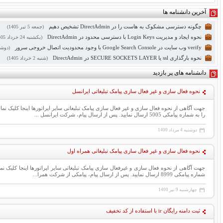
آخرین دانشنامه ها
چگونه دسترسی مشکوک به هاست را در DirectAdmin تشخیص دهیم
(جمعه
5
تیر 1405)
نحوه ایجاد و مدیریت Login Keys با دسترسی محدود در DirectAdmin
(یکشنبه
24
خرداد 1405)
verify وب سایت در Google Search Console با وجود محدودیت اتصال خروجی سرور
(دوشن
نحوه بارگذاری ssl یا SECURE SOCKETS LAYER در DirectAdmin
(شنبه
2
خرداد 1405)
دانشنامه های پر بازدید
نحوه فعال سازی و غیر فعال سازی پیامک تبلیغاتی ایرانسل
را به شماره پیامکی 5005 ارسال نمایید. پس از ارسال پیام، شرکت ایرانسل ...
دوشنبه
4
مرداد 1400
نحوه فعال سازی و غیر فعال سازی پیامک تبلیغاتی همراه اول
شماره پیامکی 8999 ارسال نمایید. پس از ارسال پیام، پیامکی از شرکت همرا...
چهارشنبه
9
تیر 1400
ثبت دامنه رایگان ir با استفاده از کد تخفیف